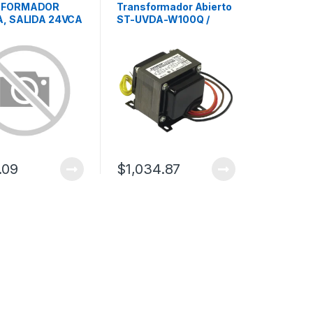
SFORMADOR
Transformador Abierto
A, SALIDA 24VCA
ST-UVDA-W100Q /
8VCA 1 A
Salida Dual 24/28VAC /
100W / Entradas
120/240VAC /
Reducción EMI / Amplia
Aplicabilidad
.09
$
1,034.87