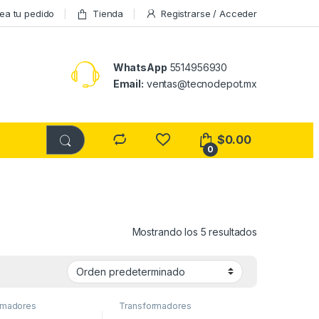
ea tu pedido
Tienda
Registrarse / Acceder
WhatsApp
5514956930
Email:
ventas@tecnodepot.mx
$
0.00
0
Mostrando los 5 resultados
rmadores
Transformadores