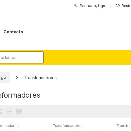
Pachuca, Hgo.
Rastr
Contacto
r:
rgía
Transformadores
sformadores
formadores
Transformadores
Transfo