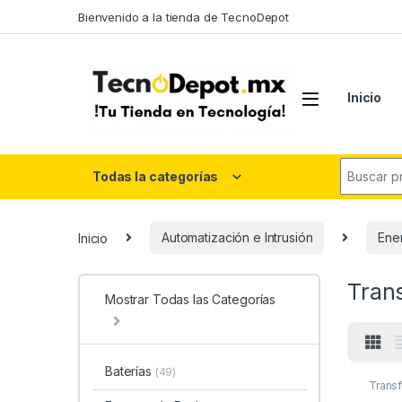
Skip to navigation
Skip to content
Bienvenido a la tienda de TecnoDepot
Inicio
Search fo
Todas la categorías
Inicio
Automatización e Intrusión
Ene
Tran
Mostrar Todas las Categorías
Baterías
(49)
Trans