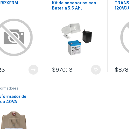
0RPXFRM
Kit de accesorios con
TRAN
Bateria 5.5 Ah,
120VC
Transformador 16.5Vca
6A Y 1
y sirena de 30 watts
23
$
970.13
$
878
formadores
sformador de
Vca 40VA