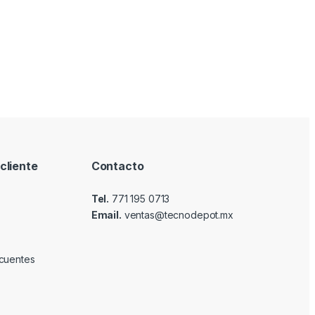
cliente
Contacto
Tel.
771 195 0713
Email.
ventas@tecnodepot.mx
cuentes