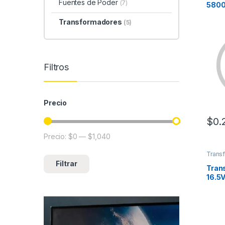
Fuentes de Poder
(7)
580
Transformadores
(5)
Filtros
Precio
$
0.
Precio:
$0
—
$1,040
Precio mínimo
Precio máximo
Trans
Filtrar
Tran
16.5