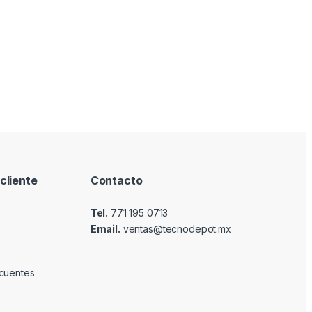
cliente
Contacto
Tel.
771 195 0713
Email.
ventas@tecnodepot.mx
cuentes