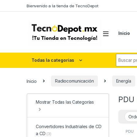
Skip to navigation
Skip to content
Bienvenido a la tienda de TecnoDepot
Inicio
Search fo
Todas la categorías
Inicio
Radiocomunicación
Energía
PDU
Mostrar Todas las Categorías
Convertidores Industriales de CD
PDU
a CD
(3)