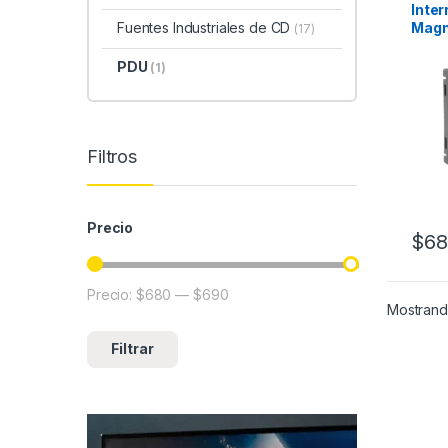
Inter
Magn
Fuentes Industriales de CD
(17)
de 2
PDU
(1)
Filtros
Precio
$
68
Precio:
$680
—
$690
Precio mínimo
Precio máximo
Mostrando
Filtrar