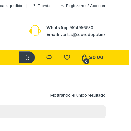
ea tu pedido
Tienda
Registrarse / Acceder
WhatsApp
5514956930
Email:
ventas@tecnodepot.mx
$
0.00
0
Mostrando el único resultado