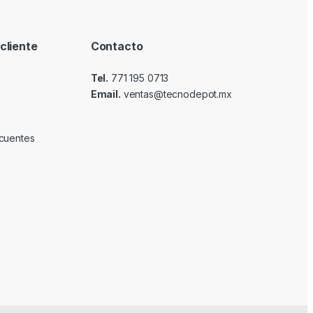
cliente
Contacto
Tel.
771 195 0713
Email.
ventas@tecnodepot.mx
cuentes