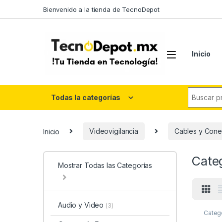
Skip to navigation
Skip to content
Bienvenido a la tienda de TecnoDepot
Inicio
Search fo
Todas la categorías
Inicio
Videovigilancia
Cables y Cone
Cate
Mostrar Todas las Categorías
Audio y Video
(3)
Categ