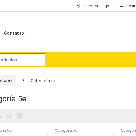
Pachuca, Hgo.
Rastr
Contacto
r:
ctores
Categoría 5e
goría 5e
oría 5e
Categoría 5e
Categorí