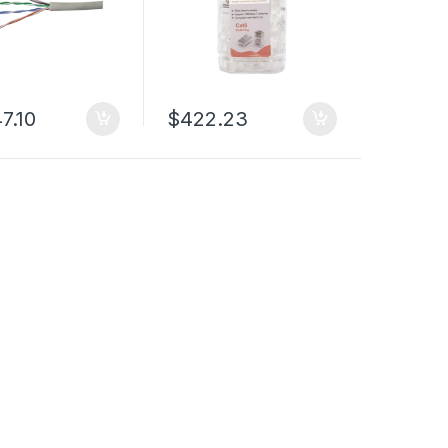
Cumple con RoHS 2.0
7.10
$
422.23