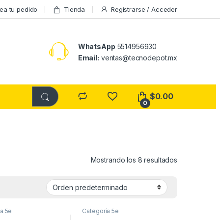
ea tu pedido
Tienda
Registrarse / Acceder
WhatsApp
5514956930
Email:
ventas@tecnodepot.mx
$
0.00
0
Mostrando los 8 resultados
a 5e
Categoría 5e