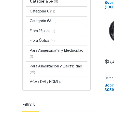
Categoría 5e
(8)
Bobi
(1000
Categoría 6
(12)
Gel p
Negr
Apli
Categoría 6A
(6)
Sist
Dato
Fibra ??ptica
(2)
Estr
Inte
Fibra Óptica
(4)
Para Alimentaci??n y Electricidad
(1)
$
5,
Para Alimentación y Electricidad
(19)
Categ
VGA / DVI / HDMI
(2)
Bobi
305 
/ Cat
Color
Uso e
Filtros
Cobre
CCTV