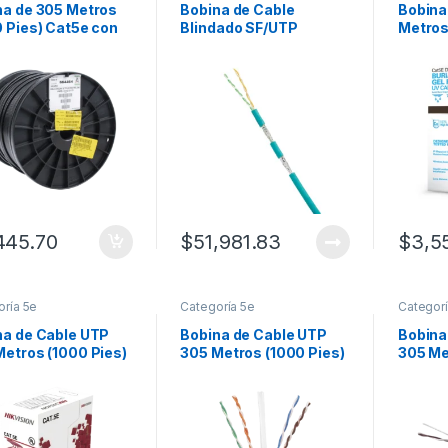
na de 305 Metros
Bobina de Cable
Bobina
 Pies) Cat5e con
Blindado SF/UTP
Metros
ara Exterior, Color
Categoría 5e de 2
Cat5E,
o, para
Pares, Uso Industrial
Intemp
caciones en
con Resistencia al
Extre
emas de Redes de
Aceite y Rayos UV,
Bajo Ti
s y Cableado
Multifilar 24/7
Negro 
ucturado. Uso
(Flexible), Color Azul
Aplica
mperie.
Cerceta, Bobina de 305
Vigilan
Metros (1000 Pies)
Alta Ve
445.70
$
51,981.83
$
3,5
oría 5e
Categoría 5e
Categorí
na de Cable UTP
Bobina de Cable UTP
Bobina
Metros (1000 Pies)
305 Metros (1000 Pies)
305 Me
5E (24 AWG) /
de Cobre, PanNet, Azul,
de Cob
 Gris / PVC (CM) /
Categor?a 5e (24
Catego
n Interior / 100%
AWG), Riser (CMR), de
AWG), 
 / Aplicaciones de
4 Pares
Pares
 y Redes de Datos