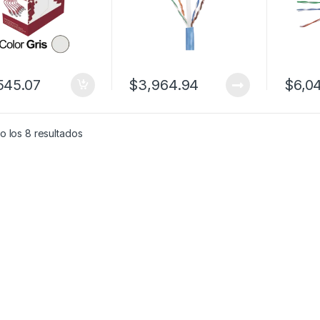
545.07
$
3,964.94
$
6,04
o los 8 resultados