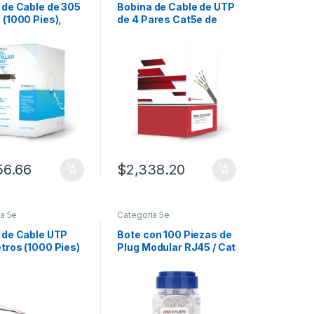
 de Cable de 305
Bobina de Cable de UTP
 (1000 Pies),
de 4 Pares Cat5e de
 con Gel, para
305 Metros (1000 Pies),
erie, Doble Forro
100% Cobre, LDPE
ma Humedad,
Resistente a Rayos UV,
erra, UL, Color
Color Negro, 24 AWG,
para
Uso en Exterior, Para
ciones en Video
Aplicaciones de Voz,
cia, y Redes de
Datos y Video
locidad.
56.66
$
2,338.20
a 5e
Categoría 5e
 de Cable UTP
Bote con 100 Piezas de
tros (1000 Pies)
Plug Modular RJ45 / Cat
re, PanNet, Gris,
6 / Chapado en Oro a 15
r?a 5e (24
Micras / Sin Blindaje /
PVC (CM), de 4
Facil Instalaci?n / Uso
Interior / Soporta
Norma TIA-568B /