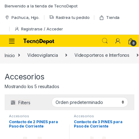
Skip to navigation
Skip to content
Bienvenido a la tienda de TecnoDepot
Pachuca, Hgo.
Rastrea tu pedido
Tienda
Registrarse / Acceder
0
Inicio
Videovigilancia
Videoporteros e Interfonos
Accesorios
Mostrando los 5 resultados
Filters
Accesorios
Accesorios
Contacto de 2 PINES para
Contacto de 3 PINES para
Paso de Corriente
Paso de Corriente