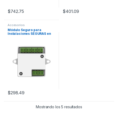
$
742.75
$
401.09
Accesorios
Módulo Seguro para
Instalaciones SEGURAS en
Controles de Acceso
HIKVISION / Compatible con
Biometricos Faciales Min
Moe / Conexión RS-485 /
Soporta Botón de Salida y
Chapa
$
298.49
Mostrando los 5 resultados