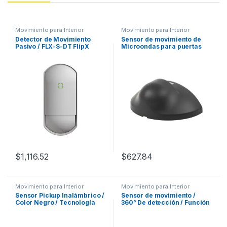
Movimiento para Interior
Movimiento para Interior
Detector de Movimiento
Sensor de movimiento de
Pasivo / FLX-S-DT FlipX
Microondas para puertas
Standard detector para
automáticas, uso como
interior doble tecnología
botón de salida, deteccion
de movimiento/ IP55 / Rango
de deteccion de 4 mts.
$
1,116.52
$
627.84
Movimiento para Interior
Movimiento para Interior
Sensor Pickup Inalámbrico /
Sensor de movimiento /
Color Negro / Tecnología
360° De detección / Función
Acelerómetro / Detección
de Zoom / Montado en techo
Pick-up y Place-back /
Rango 8-10 m (26.2-32.8 ft) /