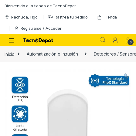
Skip to navigation
Skip to content
Bienvenido a la tienda de TecnoDepot
Pachuca, Hgo.
Rastrea tu pedido
Tienda
Registrarse / Acceder
0
Inicio
Automatización e Intrusión
Detectores / Sensor