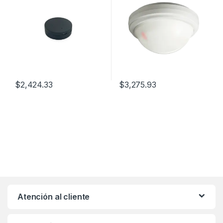
Batería 2+ Años / X-Talk
Wireless 2.4 GHz
$
2,424.33
$
3,275.93
Atención al cliente