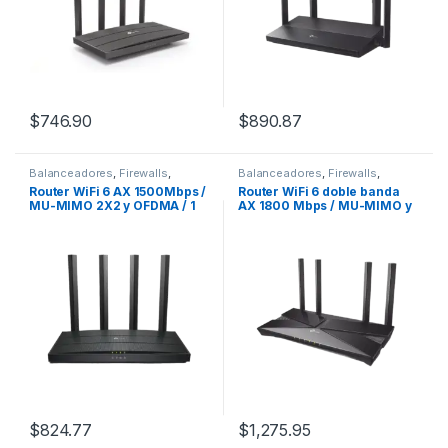
$
746.90
$
890.87
Balanceadores
,
Firewalls
,
Balanceadores
,
Firewalls
,
Routers
Routers
Router WiFi 6 AX 1500Mbps /
Router WiFi 6 doble banda
MU-MIMO 2X2 y OFDMA / 1
AX 1800 Mbps / MU-MIMO y
Puerto WAN 10/100/1000
OFDMA / 1 Puerto WAN
Mbps / 3 Puertos LAN
10/100/1000 Mbps / 4
10/100/1000 Mbps / 4
Puertos LAN 10/100/1000
Antenas / Conexi??n
Mbps / 4 Potentes Antenas /
Inalǭmbrica OneMesh
Compatible con EasyMESH
$
824.77
$
1,275.95