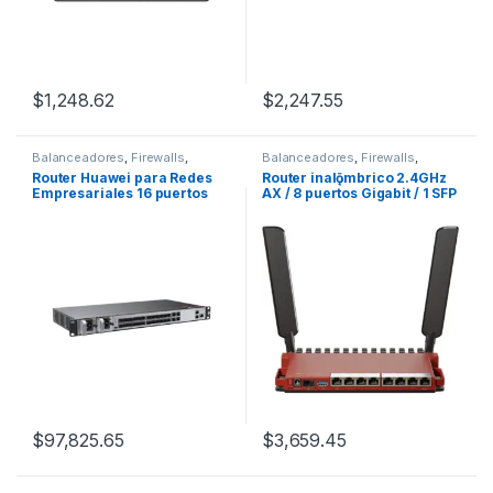
$
1,248.62
$
2,247.55
Balanceadores
,
Firewalls
,
Balanceadores
,
Firewalls
,
Routers
Routers
Router Huawei para Redes
Router inalǭmbrico 2.4GHz
Empresariales 16 puertos
AX / 8 puertos Gigabit / 1 SFP
SFP+/ 8 puertos SFP / 4
2.5Gbps/ Soporta
puertos GE
contenedores
$
97,825.65
$
3,659.45