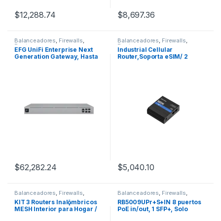
$
12,288.74
$
8,697.36
Balanceadores
,
Firewalls
,
Balanceadores
,
Firewalls
,
Routers
Routers
EFG UniFi Enterprise Next
Industrial Cellular
Generation Gateway, Hasta
Router,Soporta eSIM/ 2
500+ Dispositivos UniFi,
puertos ethernet
Hasta 5,000+ Clientes,
10/100Mbps /WiFi
Enrutamiento IPS 12.5 Gbps,
802.11b/g/n /WAN Failover
Alta Disponibilidad, Puertos
25G/10G/2.5G, Doble PSU
Redundante, Pantalla Tǭctil
$
62,282.24
$
5,040.10
Balanceadores
,
Firewalls
,
Balanceadores
,
Firewalls
,
Routers
Routers
KIT 3 Routers Inalǭmbricos
RB5009UPr+S+IN 8 puertos
MESH Interior para Hogar /
PoE in/out, 1 SFP+, Solo
Doble Banda Wi-Fi 5 AC1200
RouterOS v7