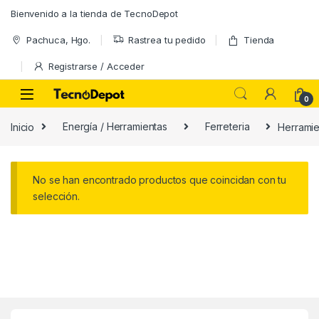
Skip to navigation
Skip to content
Bienvenido a la tienda de TecnoDepot
Pachuca, Hgo.
Rastrea tu pedido
Tienda
Registrarse / Acceder
0
Inicio
Energí­a / Herramientas
Ferreteria
Herrami
No se han encontrado productos que coincidan con tu
selección.