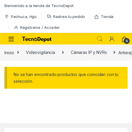
Skip to navigation
Skip to content
Bienvenido a la tienda de TecnoDepot
Pachuca, Hgo.
Rastrea tu pedido
Tienda
Registrarse / Acceder
0
Inicio
Videovigilancia
Cámaras IP y NVRs
Antiex
No se han encontrado productos que coincidan con tu
selección.