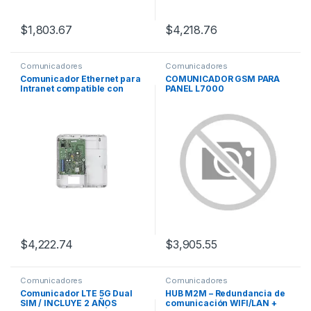
$
1,803.67
$
4,218.76
Comunicadores
Comunicadores
Comunicador Ethernet para
COMUNICADOR GSM PARA
Intranet compatible con
PANEL L7000
receptora 7810IRENT para
aplicaciones de Alta
Seguridad, Sin pago de
Servicios
$
4,222.74
$
3,905.55
Comunicadores
Comunicadores
Comunicador LTE 5G Dual
HUB M2M – Redundancia de
SIM / INCLUYE 2 AÑOS
comunicación WIFI/LAN +