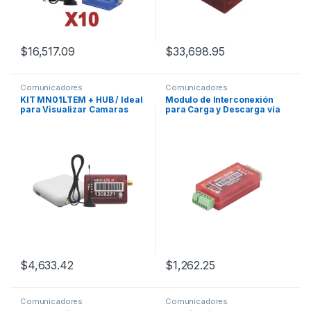
$
16,517.09
$
33,698.95
Comunicadores
Comunicadores
KIT MN01LTEM + HUB / Ideal
Modulo de Interconexión
para Visualizar Camaras
para Carga y Descarga vía
Onvif / Redundancia
TIP/RING para
Comunicacion
comunicadores M2M
$
4,633.42
$
1,262.25
Comunicadores
Comunicadores