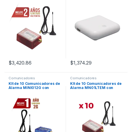
4G/5G sin Limites / ÚNICO
Posibilidad de Video
Programación Remota
Verificacion desde una
DSC/HONEYWELL / Cero
misma APP
Configuración / Compatible
Honeywell/DSC/CROW/PIMA
$
3,420.86
$
1,374.29
Comunicadores
Comunicadores
KIt de 10 Comunicadores de
KIt de 10 Comunicadores de
Alarma MINI012G con
Alarma MN01LTEM con
Antena 2G / Incluyen 1 Año
Antena 4GLTEM and 5G /
de Cobertura / Aplicación
Incluyen 2 Años de
Gratuita / Cero
Cobertura / Aplicación
Configuración / Compatible
Gratuita / Cero
Honeywell/DSC/CROW/PIMA
Configuración / Compatible
Honeywell/DSC/CROW/PIMA