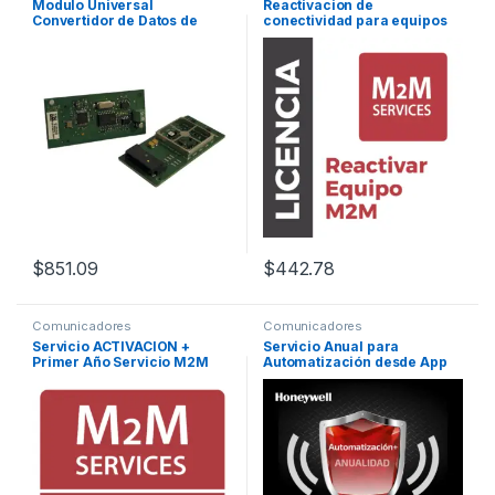
Modulo Universal
Reactivacion de
Convertidor de Datos de
conectividad para equipos
Lineal Telefónica a IP/GSM
M2M Y SIM25MB (solo si
para LTEMPA
esta Suspendido)
$
851.09
$
442.78
Comunicadores
Comunicadores
Servicio ACTIVACION +
Servicio Anual para
Primer Año Servicio M2M
Automatización desde App
para software M2M de carga
Total Connect de Honeywell
y descarga al panel de
alarma (Programacion
Remota)