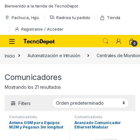
Skip to navigation
Skip to content
Bienvenido a la tienda de TecnoDepot
Pachuca, Hgo.
Rastrea tu pedido
Tienda
Registrarse / Acceder
0
Inicio
Automatización e Intrusión
Centrales de Monito
Comunicadores
Mostrando los 21 resultados
Filters
Comunicadores
Comunicadores
Antena GSM para Equipos
Avanzado Comunicador
M2M y Pegasus 3m longitud
Ethernet Modular
Compatible con Paneles
Vista y DSC de la Serie Power