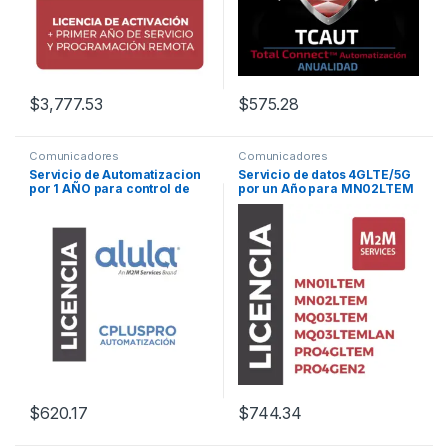
$
3,777.53
$
575.28
Comunicadores
Comunicadores
Servicio de Automatizacion
Servicio de datos 4GLTE/5G
por 1 AÑO para control de
por un Año para MN02LTEM
equipos por medio de APP
/ MN01LTEM / PRO4GLTEM /
ALULA
PRO4GEN2 / MQ03LTEM
$
620.17
$
744.34