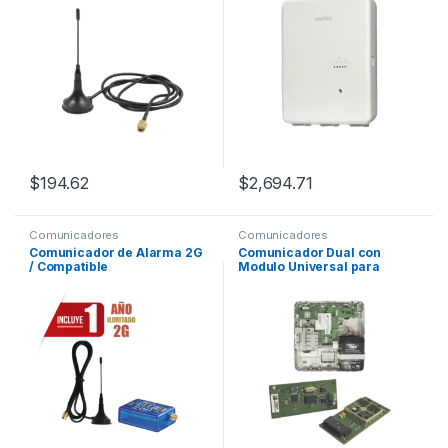
$
194.62
$
2,694.71
Comunicadores
Comunicadores
Comunicador de Alarma 2G
Comunicador Dual con
/ Compatible
Modulo Universal para
Honeywell/DSC/CROW/PIMA(
convertir Panel de Alarma
MN01-V3)
de LÍnea Telefónica a IP o
GSM