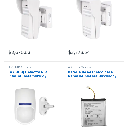
$
3,670.63
$
3,773.54
AX HUB Series
AX HUB Series
(AX HUB) Detector PIR
Batería de Respaldo para
Interior Inalámbrico /
Panel de Alarma Hikvision /
Inmunidad a Mascotas Hasta
4520 mAh / Compatible con
24Kg + Montaje Universal
Paneles AX PRO – AX HUB –
Hibrido Versión 1 (DS-
PHA64-W4P) y Repetidor AX
PRO DS-PR1-WB