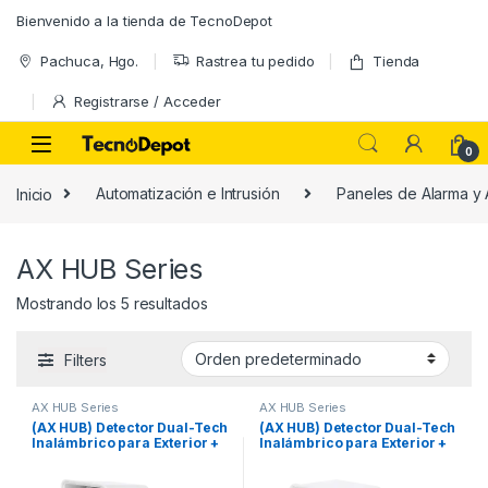
Skip to navigation
Skip to content
Bienvenido a la tienda de TecnoDepot
Pachuca, Hgo.
Rastrea tu pedido
Tienda
Registrarse / Acceder
0
Inicio
Automatización e Intrusión
Paneles de Alarma y 
AX HUB Series
Mostrando los 5 resultados
Filters
AX HUB Series
AX HUB Series
(AX HUB) Detector Dual-Tech
(AX HUB) Detector Dual-Tech
Inalámbrico para Exterior +
Inalámbrico para Exterior +
Montaje de Pared
Montaje de Pared +
Adaptador