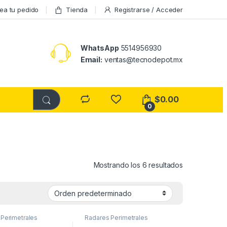
ea tu pedido
Tienda
Registrarse / Acceder
WhatsApp
5514956930
Email:
ventas@tecnodepot.mx
$
0.00
0
Mostrando los 6 resultados
Perimetrales
Radares Perimetrales