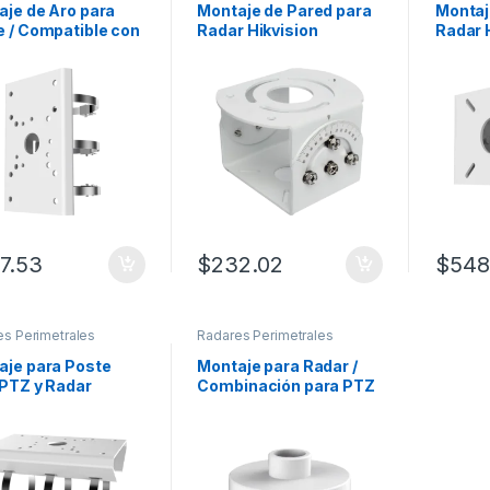
aje de Aro para
Montaje de Pared para
Montaj
e / Compatible con
Radar Hikvision
Radar 
 Hikvision
7.53
$
232.02
$
548
es Perimetrales
Radares Perimetrales
aje para Poste
Montaje para Radar /
 PTZ y Radar
Combinación para PTZ