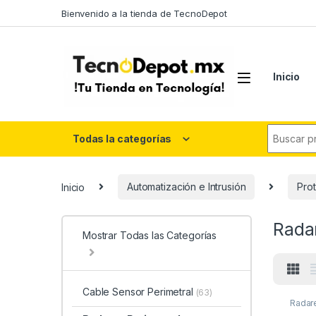
Skip to navigation
Skip to content
Bienvenido a la tienda de TecnoDepot
Inicio
Search fo
Todas la categorías
Inicio
Automatización e Intrusión
Prot
Rada
Mostrar Todas las Categorías
Cable Sensor Perimetral
(63)
Radar