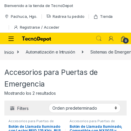
Skip to navigation
Skip to content
Bienvenido a la tienda de TecnoDepot
Pachuca, Hgo.
Rastrea tu pedido
Tienda
Registrarse / Acceder
0
Inicio
Automatización e Intrusión
Sistemas de Emergen
Accesorios para Puertas de
Emergencia
Mostrando los 2 resultados
Filters
Accesorios para Puertas de
Accesorios para Puertas de
Emergencia
Emergencia
Botón de Llamada Iluminado
Botón de Llamada Iluminado,
con Lector RFID 125 KHz, BUS
Compatible con NX0015 y