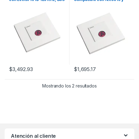
RS485, Compatible con
NX0034
NX0019/B, NX0015 Y NX1021
$
3,492.93
$
1,695.17
Mostrando los 2 resultados
Atención al cliente