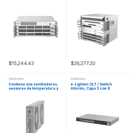
modulares M7000 series
modulares M7000 series
$
15,244.43
$
26,277.20
Switches
Switches
Contiene dos ventiladores,
e-Lighten OLT / Switch
sensores de temperatura y
Hibrido, Capa 3 con 8
placa controladora para
Puertos PON 1G, 16 Puertos
chasis SBx8106
Ethernet 1G y 4 Puertos SFP+
10G, perfecto para migrar a
Soluciones de Fibra PON
hasta 256 ONUs