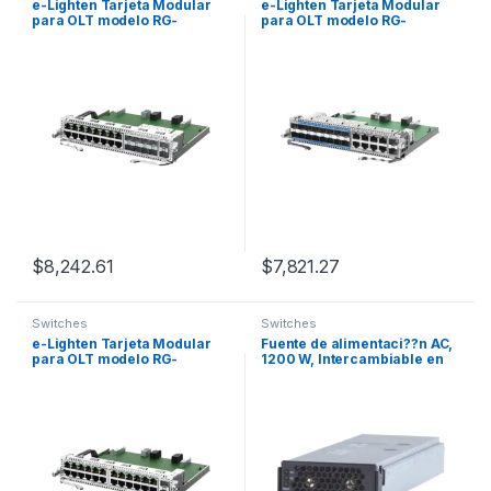
e-Lighten Tarjeta Modular
e-Lighten Tarjeta Modular
para OLT modelo RG-
para OLT modelo RG-
NBF6002M, 16 puertos
NBF6002M, 16 puertos
Ethernet de 1G, 8 puertos SFP
PON/SFP 1G, 8 puertos
de 1G y 2 puertos SFP+ de
Ethernet de 1G y 2 puertos
10G
SFP+ 10G
$
8,242.61
$
7,821.27
Switches
Switches
e-Lighten Tarjeta Modular
Fuente de alimentaci??n AC,
para OLT modelo RG-
1200 W, Intercambiable en
NBF6002M, 24 puertos
caliente
Ethernet de 1G, 2 puertos
SFP+ de 10G