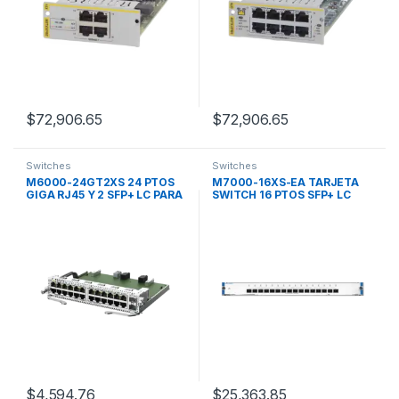
$
72,906.65
$
72,906.65
Switches
Switches
M6000-24GT2XS 24 PTOS
M7000-16XS-EA TARJETA
GIGA RJ45 Y 2 SFP+ LC PARA
SWITCH 16 PTOS SFP+ LC
RG-NBS6002
PARA NBS700x
$
4,594.76
$
25,363.85