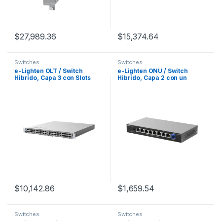
$
27,989.36
$
15,374.64
Switches
Switches
e-Lighten OLT / Switch
e-Lighten ONU / Switch
Hibrido, Capa 3 con Slots
Hibrido, Capa 2 con un
para Tarjetas Modulares.
Puerto PON 1G SC/UPC y 8
perfecto para migrar a
Puertos Ethernet 1G hasta
Soluciones de Fibra PON
100 Clientes
hasta 320 ONUs
$
10,142.86
$
1,659.54
Switches
Switches