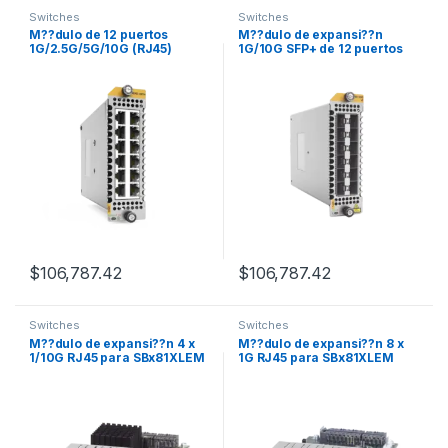
Switches
Switches
M??dulo de 12 puertos
M??dulo de expansi??n
1G/2.5G/5G/10G (RJ45)
1G/10G SFP+ de 12 puertos
$
106,787.42
$
106,787.42
Switches
Switches
M??dulo de expansi??n 4 x
M??dulo de expansi??n 8 x
1/10G RJ45 para SBx81XLEM
1G RJ45 para SBx81XLEM