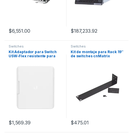
$
6,551.00
$
187,233.92
Switches
Switches
Kit Adaptador para Switch
Kit de montaje para Rack 19″
USW-Flex resistente para
de switches cnMatrix
exterior de montaje en
EX2010, EX2010P, EX1010,
poste, incluye inyector POE-
EX1010P
50-60W
$
1,569.39
$
475.01