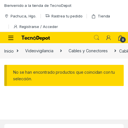
Skip to navigation
Skip to content
Bienvenido a la tienda de TecnoDepot
Pachuca, Hgo.
Rastrea tu pedido
Tienda
Registrarse / Acceder
0
Inicio
Videovigilancia
Cables y Conectores
Cabl
No se han encontrado productos que coincidan con tu
selección.