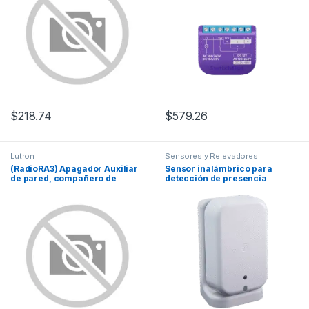
$
218.74
$
579.26
Lutron
Sensores y Relevadores
(RadioRA3) Apagador Auxiliar
Sensor inalámbrico para
de pared, compañero de
detección de presencia
apagadores multilocación.
Usar en 3 vías o escalera.
Color blanco.