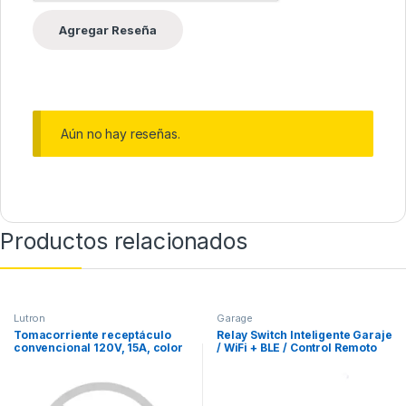
Aún no hay reseñas.
Productos relacionados
Lutron
Garage
Tomacorriente receptáculo
Relay Switch Inteligente Garaje
convencional 120V, 15A, color
/ WiFi + BLE / Control Remoto
blanco.
App / Compatible Matter /
Entrada 12-48V CC / Salida 30V
10A / 42 x 36 x 16 mm (1.7 x 1.4
x 0.6 in)