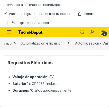
Skip to navigation
Skip to content
Bienvenido a la tienda de TecnoDepot
Pachuca, Hgo.
Rastrea tu pedido
Tienda
Registrarse / Acceder
0
Inicio
Automatización e Intrusión
Automatización - Casa
Requisitos Eléctricos
Voltaje de operación:
3V
Batería:
1 x CR2032 (incluida)
Duración:
10 años aproximadamente