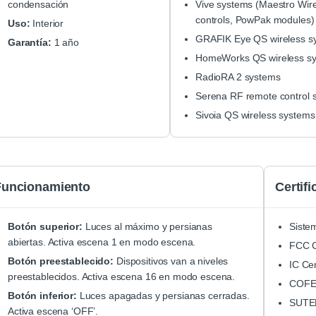
condensación
Vive systems (Maestro Wir
controls, PowPak modules)
Uso:
Interior
GRAFIK Eye QS wireless s
Garantía:
1 año
HomeWorks QS wireless s
RadioRA 2 systems
Serena RF remote control 
Sivoia QS wireless systems
Funcionamiento
Certif
Botón superior:
Luces al máximo y persianas
Siste
abiertas. Activa escena 1 en modo escena.
FCC C
Botón preestablecido:
Dispositivos van a niveles
IC Ce
preestablecidos. Activa escena 16 en modo escena.
COFET
Botón inferior:
Luces apagadas y persianas cerradas.
SUTEL
Activa escena ‘OFF’.