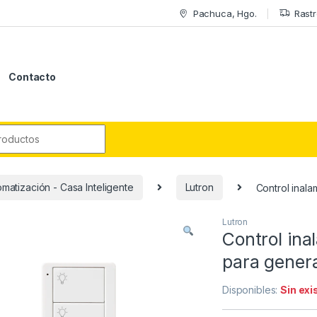
Pachuca, Hgo.
Rastr
Contacto
r:
matización - Casa Inteligente
Lutron
Control inal
Lutron
Control ina
para gener
Disponibles:
Sin exi