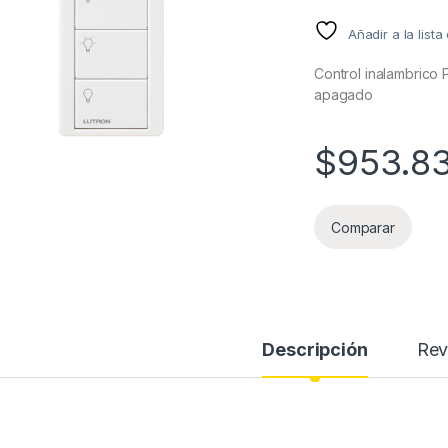
Añadir a la list
Control inalambrico 
apagado
$
953.8
Comparar
Descripción
Rev