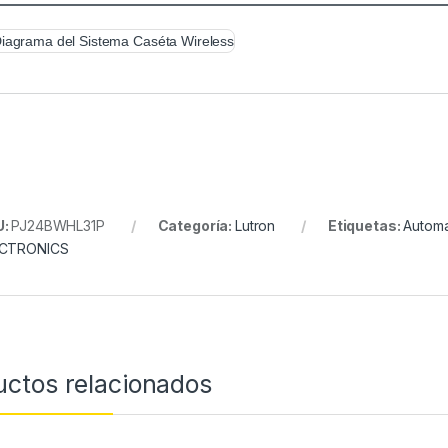
U:
PJ24BWHL31P
Categoría:
Lutron
Etiquetas:
Automa
ECTRONICS
uctos relacionados