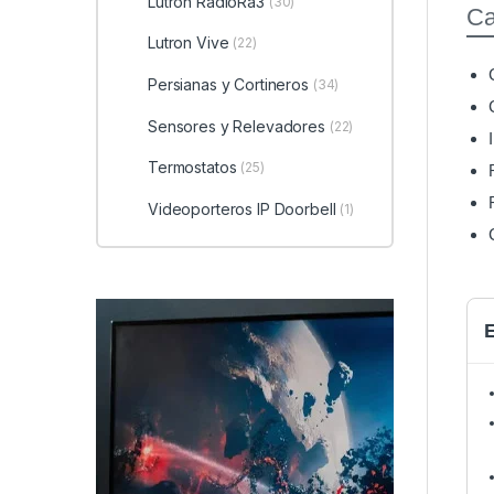
Lutron RadioRa3
(30)
Ca
Lutron Vive
(22)
Persianas y Cortineros
(34)
Sensores y Relevadores
(22)
Termostatos
(25)
Videoporteros IP Doorbell
(1)
E