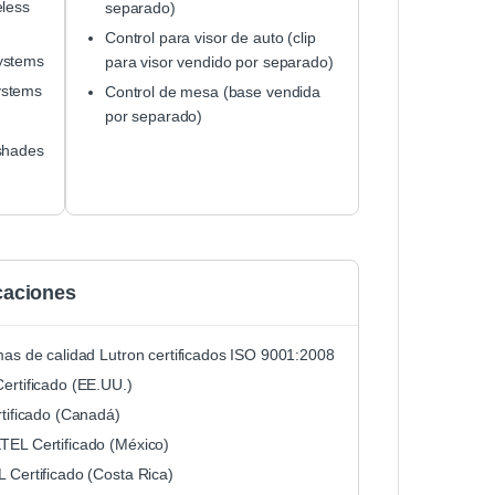
eless
separado)
Control para visor de auto (clip
ystems
para visor vendido por separado)
ystems
Control de mesa (base vendida
por separado)
shades
icaciones
mas de calidad Lutron certificados ISO 9001:2008
ertificado (EE.UU.)
rtificado (Canadá)
EL Certificado (México)
 Certificado (Costa Rica)