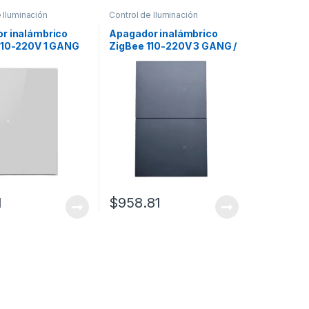
 Iluminación
Control de Iluminación
r inalámbrico
Apagador inalámbrico
110-220V 1 GANG
ZigBee 110-220V 3 GANG /
No requiere Neutro
1
$
958.81