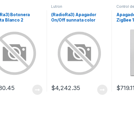
Lutron
Control de
oRa3) Botonera
(RadioRa3) Apagador
Apagado
ta Blanco 2
On/Off sunnata color
ZigBee 
as para Radio RA3,
blanco, 8A de iluminación,
ame escenas
5.8A Motor
ntes en cada botón.
80.45
$
4,242.35
$
719.1