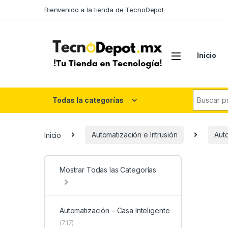
Skip to navigation
Skip to content
Bienvenido a la tienda de TecnoDepot
Inicio
Search fo
Todas la categorías
Inicio
Automatización e Intrusión
Auto
Mostrar Todas las Categorías
Automatización – Casa Inteligente
(717)