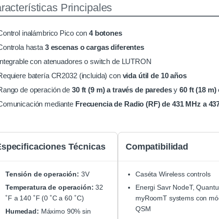
racterísticas Principales
Control inalámbrico Pico con
4 botones
Controla hasta
3 escenas o cargas diferentes
Integrable con atenuadores o switch de LUTRON
Requiere batería CR2032 (incluida) con
vida útil de 10 años
Rango de operación de
30 ft (9 m) a través de paredes
y
60 ft (18 m)
Comunicación mediante
Frecuencia de Radio (RF) de 431 MHz a 4
specificaciones Técnicas
Compatibilidad
Tensión de operación:
3V
Caséta Wireless controls
Temperatura de operación:
32
Energi Savr NodeT, Quantu
˚F a 140 ˚F (0 ˚C a 60 ˚C)
myRoomT systems con mó
QSM
Humedad:
Máximo 90% sin