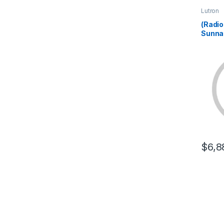
Lutron
(Radi
Sunna
escen
progr
difere
$
6,8