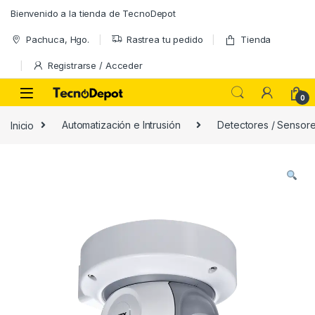
Skip to navigation
Skip to content
Bienvenido a la tienda de TecnoDepot
Pachuca, Hgo.
Rastrea tu pedido
Tienda
Registrarse / Acceder
0
Inicio
Automatización e Intrusión
Detectores / Sensor