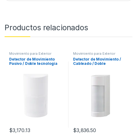
Productos relacionados
Movimiento para Exterior
Movimiento para Exterior
Detector de Movimiento
Detector de Movimiento /
Pasivo / Doble tecnologia
Cableado / Doble
(Microondas y PIR) / Altura
Tecnología (PIR & MW) /
de montaje 0.8m a 2.7 m
100% Exterior / Función
ajustable / Estándar
Antimascara
Cableado / 100% Exterior /
Compatible con cualquier
panel de alarma
$
3,170.13
$
3,836.50