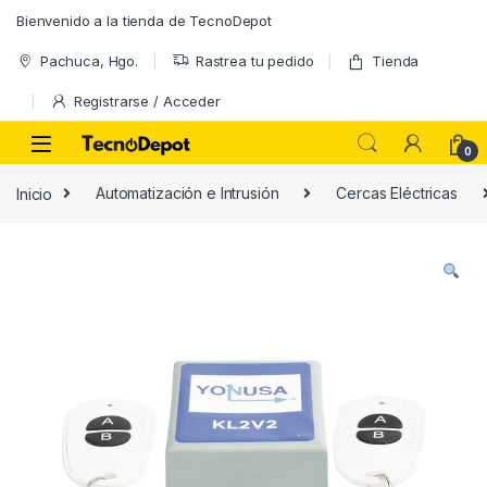
Skip to navigation
Skip to content
Bienvenido a la tienda de TecnoDepot
Pachuca, Hgo.
Rastrea tu pedido
Tienda
Registrarse / Acceder
0
Inicio
Automatización e Intrusión
Cercas Eléctricas