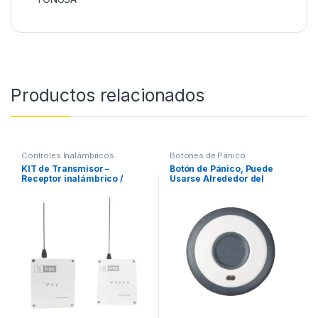
Productos relacionados
Controles Inalámbricos
Botones de Pánico
KIT de Transmisor –
Botón de Pánico, Puede
Receptor inalámbrico /
Usarse Alrededor del
Distancia máxima de
Cuello, en una Pulsera, un
transmisión 2500 metros
Clip o Montarse en
(Linea de vista) / Receptor
Escritorio / Batería de Larga
con 4 salidas
Duración 3-5 años