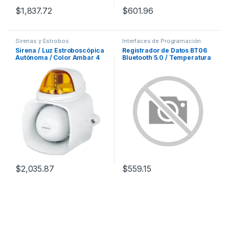
$
1,837.72
$
601.96
Sirenas y Estrobos
Interfaces de Programación
Sirena / Luz Estroboscópica
Registrador de Datos BT06
Autónoma / Color Ambar 4
Bluetooth 5.0 / Temperatura
en 1 / IP65 / Uso Interior y
-20°C a 60°C / Humedad 0-
Exterior / 12 Vcd / Múltiples
90% RH / Precisión ±0.3°C y
Tipos de Notificación /
±3% RH / Almacenamiento
Estroboscópica, de Sirena o
32,000 Lecturas / Alcance
de Audio /
300 mts / Batería 620mAh
Reemplazable
$
2,035.87
$
559.15