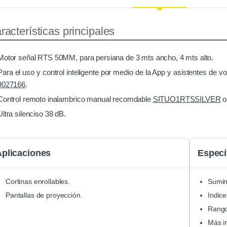
racterísticas principales
Motor señal RTS 50MM, para persiana de 3 mts ancho, 4 mts alto.
Para el uso y control inteligente por medio de la App y asistentes 
9027166
.
Control remoto inalambrico manual recomdable
SITUO1RTSSILVER
o
Ultra silenciso 38 dB.
Aplicaciones
Especi
Cortinas enrollables.
Sumin
Pantallas de proyección.
Indice
Rango
Más i