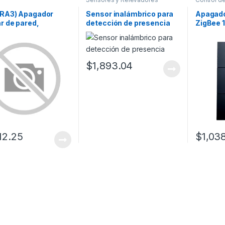
oRA3) Apagador
Sensor inalámbrico para
Apagado
ar de pared,
detección de presencia
ZigBee 
ñero de
No requ
dores
ocación. Usar en 3
 escalera. Color
$
1,893.04
.
12.25
$
1,03