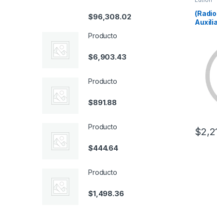
(Radi
$
96,308.02
Auxili
compa
Producto
apaga
multil
$
6,903.43
vías o
blanco
Producto
$
891.88
Producto
$
2,2
$
444.64
Producto
$
1,498.36