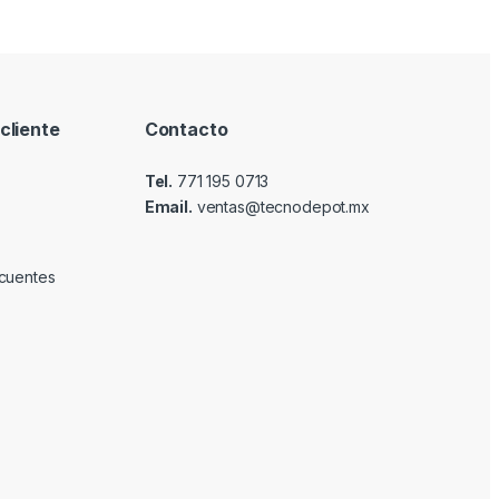
cliente
Contacto
Tel.
771 195 0713
Email.
ventas@tecnodepot.mx
cuentes