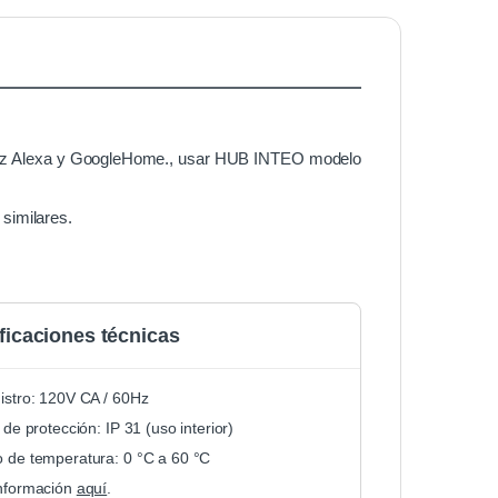
de voz Alexa y GoogleHome., usar HUB INTEO modelo
 similares.
ficaciones técnicas
istro: 120V CA / 60Hz
 de protección: IP 31 (uso interior)
 de temperatura: 0 °C a 60 °C
nformación
aquí
.