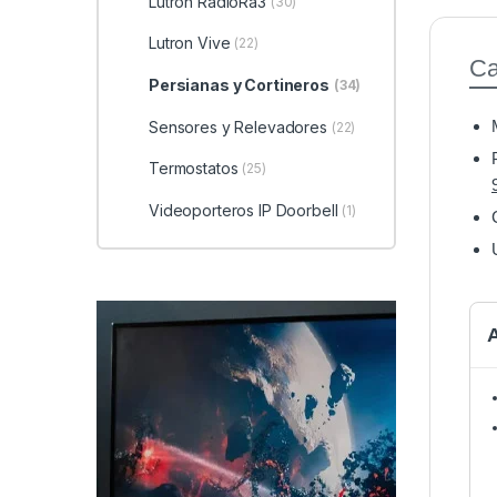
Lutron RadioRa3
(30)
Lutron Vive
(22)
Ca
Persianas y Cortineros
(34)
Sensores y Relevadores
(22)
Termostatos
(25)
Videoporteros IP Doorbell
(1)