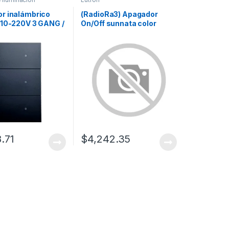
r inalámbrico
(RadioRa3) Apagador
110-220V 3 GANG /
On/Off sunnata color
iere Neutro
blanco, 8A de iluminación,
5.8A Motor
8.71
$
4,242.35