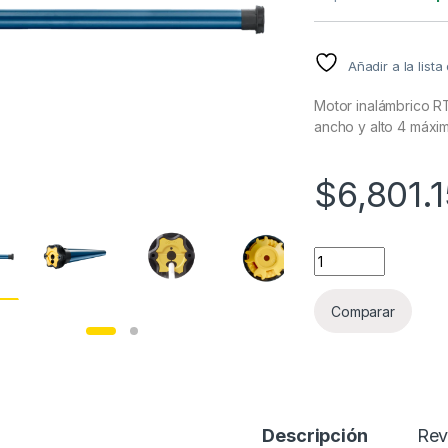
Añadir a la list
Motor inalámbrico RT
ancho y alto 4 máxi
$
6,801.
Motor inalámbrico 
Comparar
Descripción
Rev