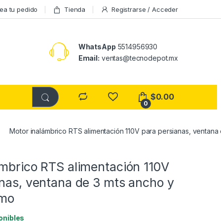
ea tu pedido
Tienda
Registrarse / Acceder
WhatsApp
5514956930
Email:
ventas@tecnodepot.mx
$
0.00
0
Motor inalámbrico RTS alimentación 110V para persianas, ventana
ámbrico RTS alimentación 110V
nas, ventana de 3 mts ancho y
imo
onibles