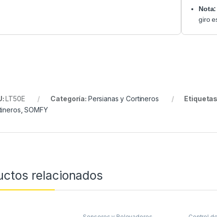
Nota:
giro e
U:
LT50E
Categoría:
Persianas y Cortineros
Etiqueta
tineros
,
SOMFY
uctos relacionados
Sensores y Relevadores
Control de