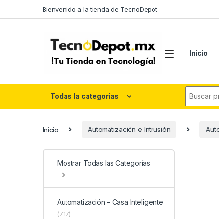
Skip to navigation
Skip to content
Bienvenido a la tienda de TecnoDepot
Inicio
Search fo
Todas la categorías
Inicio
Automatización e Intrusión
Auto
Mostrar Todas las Categorías
Automatización – Casa Inteligente
(717)