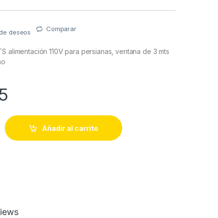
Comparar
a de deseos
S alimentación 110V para persianas, ventana de 3 mts
mo
15
RTS alimentación 110V para persianas, ventana de 3 mts ancho 
Añadir al carrito
iews