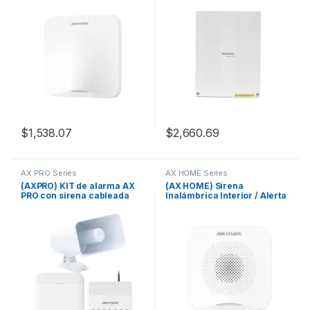
Wi-Fi / Interfaz Amigable /
/ 56 Zonas Expandibles:
Notificaciones Hik-
Inalámbricas o Cableadas
Connect6, Hik-Partner PRO
por Medio de Módulos /
Soporta Integración de
Batería de Respaldo / 32
Particiones (Áreas)
$
1,538.07
$
2,660.69
AX PRO Series
AX HOME Series
(AXPRO) KIT de alarma AX
(AX HOME) Sirena
PRO con sirena cableada
Inalámbrica Interior / Alerta
30W / Incluye: 1 Hub con
Ajustable entre 80 a 95dB
Batería de respaldo / 1
Sirena Cableada de 30 Watts
IP65 / 1 Relevador
Inalámbrico 0 a 36 VCC /
Compatible con Hik-Connect
P2P