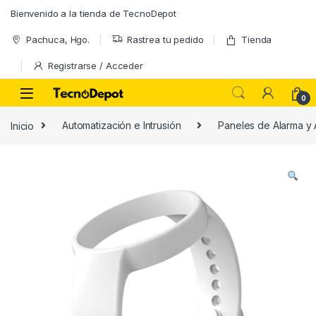
Skip to navigation
Skip to content
Bienvenido a la tienda de TecnoDepot
Pachuca, Hgo.
Rastrea tu pedido
Tienda
Registrarse / Acceder
0
Inicio
Automatización e Intrusión
Paneles de Alarma y 